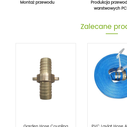
Montaż przewodu
Produkcja przewo
warstwowych P
Zalecane pro
Garden Hose Coupling
PVC Laylat Hose 