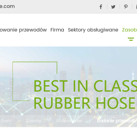
e.com
owanie przewodów
Firma
Sektory obsługiwane
Zasob
Dom
Zasoby
WideoName
Badanie przewodu