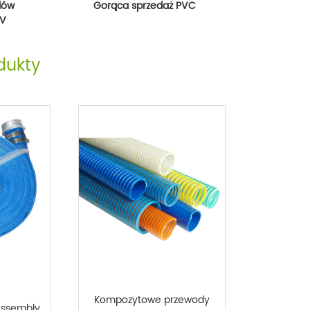
dów
Gorąca sprzedaż PVC
CV
dukty
Kompozytowe przewody
Assembly