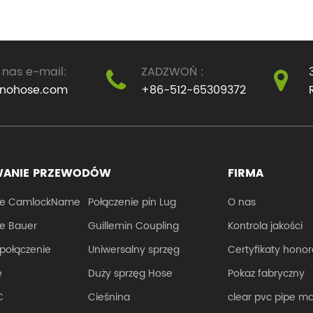
powszechnie znanym
syntetycznych
jako wąż.Przewód jest
PU;lekka, dobra
głównie podłączony
elastyczność, j
 nas e-mail:
ZADZWOŃ :
do stalowego węża
kolor, gładka
inohose.com
+86-512-65309372
pompowego, który
powłoka;półłat
znajduje się na końcu
przewijania, ła
dostawy...
poruszania,...
ANIE PRZEWODÓW
FIRMA
nie CamlockName
Połączenie pin Lug
O nas
ie Bauer
Guillemin Coupling
Kontrola jakości
połączenie
Uniwersalny sprzęg
Certyfikaty hono
e
Duży sprzęg Hose
Pokaz fabryczny
C
Cieśnina
clear pvc pipe m