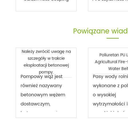
Powiązane wia
Należy zwrócić uwagę na
Poliuretan PU L
szczegóły w trakcie
Agricultural Fire-
eksploatacji betonowej
Water Bel
pompy.
Pompowy wąż jest
Pasy wody rolni
również nazywany
wykonane z pol
betonowym wężem
o wysokiej
dostawczym,
wytrzymałości i
betonowym wężem
wysokiej jakośc
przenośnikowym,
materiałów