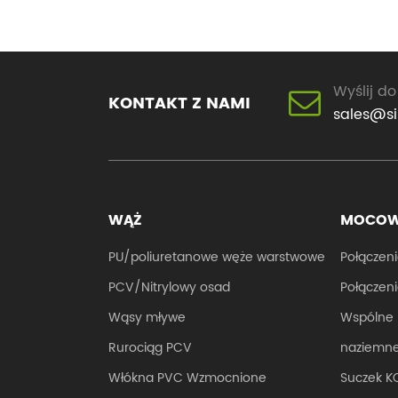
Wyślij do
KONTAKT Z NAMI
sales@s
WĄŻ
MOCOW
PU/poliuretanowe węże warstwowe
Połącze
PCV/Nitrylowy osad
Połączen
Wąsy mływe
Wspólne 
Rurociąg PCV
naziemn
Włókna PVC Wzmocnione
Suczek K