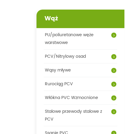
Wąż
PU/poliuretanowe węże
warstwowe
PCV/Nitrylowy osad
Wąsy mływe
Rurociąg PCV
Włókna PVC Wzmocnione
Stalowe przewody stalowe z
PCV
Ssanie PVC