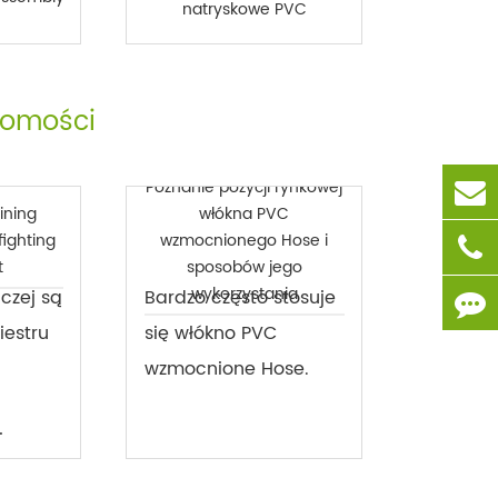
natryskowe PVC
domości
Poznanie pozycji rynkowej
ining
włókna PVC
fighting
wzmocnionego Hose i
t
sposobów jego
wykorzystania
czej są
Bardzo często stosuje
iestru
się włókno PVC
wzmocnione Hose.
i