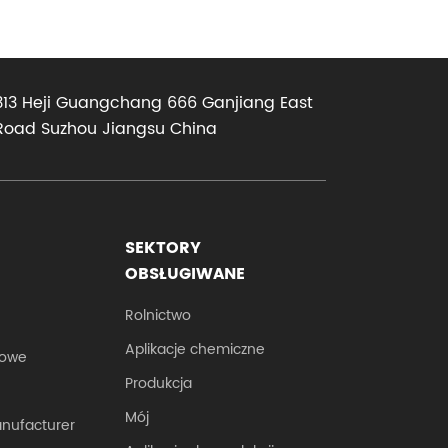
asny
313 Heji Guangchang 666 Ganjiang East
Road Suzhou Jiangsu China
wy do
twy do
SEKTORY
OBSŁUGIWANE
Rolnictwo
Aplikacje chemiczne
rowe
Produkcja
Mój
anufacturer